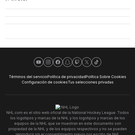
YouTube
Instagram
Facebook
Snapchat
Twitch
X
TikTok
Términos del servicio
Política de privacidad
Política Sobre Cookies
Configuración de cookies
Tus selecciones privadas
NHL.com es el sitio web oficial de la National Hockey League. Todos
los logotipos y marcas de la NHL y los logotipos y marcas de los
equipos de la NHL que se muestran en este documento son
propiedad de la NHL y de los equipos respectivos y no se pueden
reproducir sin el consentimiento previo por escrito de NHL