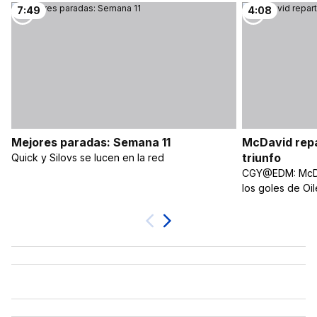
7:49
4:08
Mejores paradas: Semana 11
McDavid repa
triunfo
Quick y Silovs se lucen en la red
CGY@EDM: McDav
los goles de Oil
Próximo
Previa